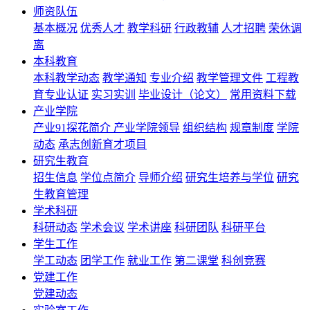
师资队伍
基本概况
优秀人才
教学科研
行政教辅
人才招聘
荣休调
离
本科教育
本科教学动态
教学通知
专业介绍
教学管理文件
工程教
育专业认证
实习实训
毕业设计（论文）
常用资料下载
产业学院
产业91探花简介
产业学院领导
组织结构
规章制度
学院
动态
承志创新育才项目
研究生教育
招生信息
学位点简介
导师介绍
研究生培养与学位
研究
生教育管理
学术科研
科研动态
学术会议
学术讲座
科研团队
科研平台
学生工作
学工动态
团学工作
就业工作
第二课堂
科创竞赛
党建工作
党建动态