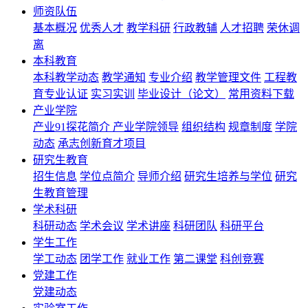
师资队伍
基本概况
优秀人才
教学科研
行政教辅
人才招聘
荣休调
离
本科教育
本科教学动态
教学通知
专业介绍
教学管理文件
工程教
育专业认证
实习实训
毕业设计（论文）
常用资料下载
产业学院
产业91探花简介
产业学院领导
组织结构
规章制度
学院
动态
承志创新育才项目
研究生教育
招生信息
学位点简介
导师介绍
研究生培养与学位
研究
生教育管理
学术科研
科研动态
学术会议
学术讲座
科研团队
科研平台
学生工作
学工动态
团学工作
就业工作
第二课堂
科创竞赛
党建工作
党建动态