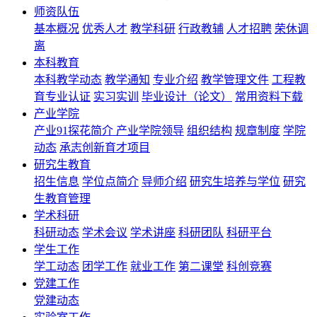
师资队伍
基本概况
优秀人才
教学科研
行政教辅
人才招聘
荣休调
离
本科教育
本科教学动态
教学通知
专业介绍
教学管理文件
工程教
育专业认证
实习实训
毕业设计（论文）
常用资料下载
产业学院
产业91探花简介
产业学院领导
组织结构
规章制度
学院
动态
承志创新育才项目
研究生教育
招生信息
学位点简介
导师介绍
研究生培养与学位
研究
生教育管理
学术科研
科研动态
学术会议
学术讲座
科研团队
科研平台
学生工作
学工动态
团学工作
就业工作
第二课堂
科创竞赛
党建工作
党建动态