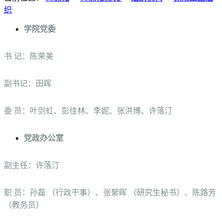
织
学院党委
书 记：陈荣美
副书记：田晖
委 员：叶剑虹、彭佳林、李妮、张洪博、许落汀
党政办公室
副主任：许落汀
职 员：孙磊 （行政干事）、张絮晖 （研究生秘书）、陈路芳
（教务员）