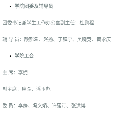
学院团委及辅导员
团委书记兼学生工作办公室副主任：杜鹏程
辅 导 员：颜郁澎、赵扬、于镇宁、吴晓竞、黄永庆
学院工会
主 席：李妮
副主席：应晖、潘玉彪
委 员：李静、冯文娟、许落汀、张洪博