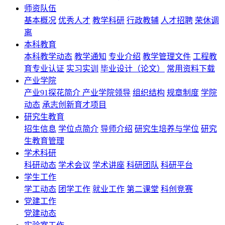
师资队伍
基本概况
优秀人才
教学科研
行政教辅
人才招聘
荣休调
离
本科教育
本科教学动态
教学通知
专业介绍
教学管理文件
工程教
育专业认证
实习实训
毕业设计（论文）
常用资料下载
产业学院
产业91探花简介
产业学院领导
组织结构
规章制度
学院
动态
承志创新育才项目
研究生教育
招生信息
学位点简介
导师介绍
研究生培养与学位
研究
生教育管理
学术科研
科研动态
学术会议
学术讲座
科研团队
科研平台
学生工作
学工动态
团学工作
就业工作
第二课堂
科创竞赛
党建工作
党建动态