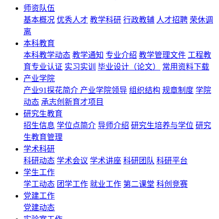
师资队伍
基本概况
优秀人才
教学科研
行政教辅
人才招聘
荣休调
离
本科教育
本科教学动态
教学通知
专业介绍
教学管理文件
工程教
育专业认证
实习实训
毕业设计（论文）
常用资料下载
产业学院
产业91探花简介
产业学院领导
组织结构
规章制度
学院
动态
承志创新育才项目
研究生教育
招生信息
学位点简介
导师介绍
研究生培养与学位
研究
生教育管理
学术科研
科研动态
学术会议
学术讲座
科研团队
科研平台
学生工作
学工动态
团学工作
就业工作
第二课堂
科创竞赛
党建工作
党建动态