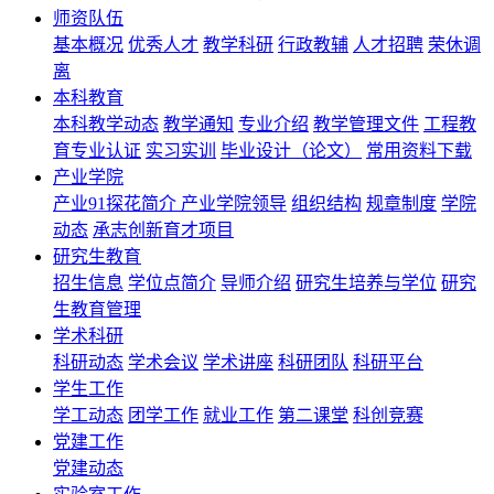
师资队伍
基本概况
优秀人才
教学科研
行政教辅
人才招聘
荣休调
离
本科教育
本科教学动态
教学通知
专业介绍
教学管理文件
工程教
育专业认证
实习实训
毕业设计（论文）
常用资料下载
产业学院
产业91探花简介
产业学院领导
组织结构
规章制度
学院
动态
承志创新育才项目
研究生教育
招生信息
学位点简介
导师介绍
研究生培养与学位
研究
生教育管理
学术科研
科研动态
学术会议
学术讲座
科研团队
科研平台
学生工作
学工动态
团学工作
就业工作
第二课堂
科创竞赛
党建工作
党建动态